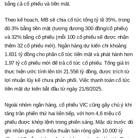
bằng cả cổ phiếu và tiền mặt.
Theo kế hoạch, MB sẽ chia cổ tức tổng tỷ lệ 35%, trong
đó 3% bằng tiền mặt (tương đương 300 đồng/cổ phiếu)
và 32% bằng cổ phiếu (mỗi 100 cổ phiếu sẽ được nhận
thêm 32 cổ phiếu mới). Ngân hàng dự kiến chi khoảng
1.831 tỷ đồng cho phần cổ tức tiền mặt và phát hành hơn
1,97 tỷ cổ phiếu mới để trả cổ tức cổ phiếu. Tổng giá trị
thực hiện ước tính lên tới 21.556 tỷ đồng, được trích từ
lợi nhuận lũy kế chưa phân phối. Việc thanh toán cổ tức
tiền mặt dự kiến bắt đầu từ ngày 21/8/2025.
Ngoài nhóm ngân hàng, cổ phiếu VIC cũng gây chú ý khi
tăng trần phiên thứ hai liên tiếp, với hơn 4,6 triệu cổ
phiếu được khớp lệnh trong phiên sáng. Mặc dù trước đó
ghi nhận giao dịch thỏa thuận bán ròng gần 10.000 tỷ