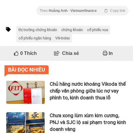
Theo
Hoàng Anh
-
Vietnamfinance
Copy link
thị trường chứng khoán
chứng khoán
cổ phiếu vua
cổ phiếu ngân hàng
VN-Index
0
Thích
Chia sẻ
In
BÀI ĐỌC NHIỀU
Chủ hãng nước khoáng Vikoda thế
chấp văn phòng giữa lúc nợ vay
phình to, kinh doanh thua lỗ
Chưa xong lùm xùm kim cương,
PNJ và SJC lộ sai phạm trong kinh
doanh vàng