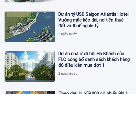
Dự án tỷ USD Saigon Atlantis Hotel:
Vướng mắc kéo dài, nợ tiền thuê
đất và thuế nghìn tỷ
2 ngày trước
Dự án nhà ở xã hội Hà Khánh của
FLC công bố danh sách khách hàng
đủ điều kiện mua đợt 1
2 ngày trước
Theo dấu lô 659.000 cổ phiếu PNJ:
Đi 1 vòng qua tài khoản tự doanh
hay 'chỉ là trùng hợp'?
2 ngày trước
Giá vàng hôm nay 5/8: Nhích nhẹ lấy